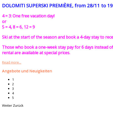
DOLOMITI SUPERSKI PREMIÈRE, from 28/11 to 19
4 = 3: One free vacation day!
or
5 = 4, 8 = 6, 12 = 9
Ski at the start of the season and book a 4-day stay to rece
Those who book a one-week stay pay for 6 days instead of 
rental are available at special prices.
Read more...
Angebote und Neuigkeiten
1
2
3
4
5
Weiter
Zurück