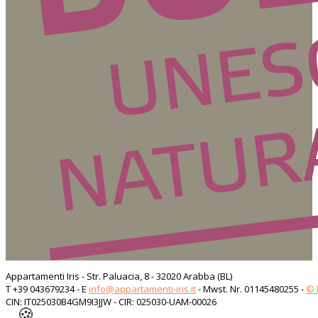
Appartamenti Iris - Str. Paluacia, 8 - 32020 Arabba (BL)
T +39 043679234 - E
info@appartamenti-iris.it
- Mwst. Nr. 01145480255 -
© 
CIN: IT025030B4GM9I3JJW - CIR: 025030-UAM-00026
🍪