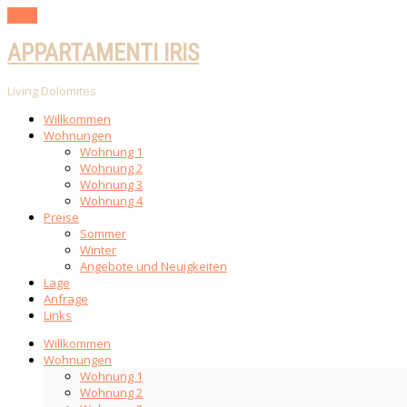
Scroll
APPARTAMENTI IRIS
Living Dolomites
Willkommen
Wohnungen
Wohnung 1
Wohnung 2
Wohnung 3
Wohnung 4
Preise
Sommer
Winter
Angebote und Neuigkeiten
Lage
Anfrage
Links
Willkommen
Wohnungen
Wohnung 1
Wohnung 2